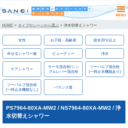
HOME
>
タイプやシーンから選ぶ
>
浄水切替えシャワー
女性
お子様・高齢者
節水20％以上
外せるシャワー板
ビューティー
浄水
サーモ混合栓/シン
ツーバルブ混合栓
ケアシャワー
グルレバー混合栓
(一時止水機能あり)
ツーバルブ混合栓
バランス釜
(一時止水機能なし)
PS7964-80XA-MW2 / NS7964-80XA-MW2 / 浄
水切替えシャワー