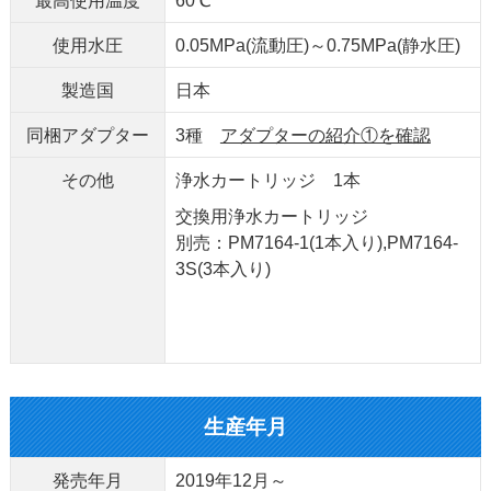
最高使用温度
60℃
使用水圧
0.05MPa(流動圧)～0.75MPa(静水圧)
製造国
日本
同梱アダプター
3種
アダプターの紹介①を確認
その他
浄水カートリッジ 1本
交換用浄水カートリッジ
別売：PM7164-1(1本入り),PM7164-
3S(3本入り)
生産年月
発売年月
2019年12月～