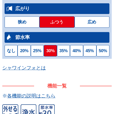
広がり
狭め
ふつう
広め
節水率
なし
20%
25%
30%
35%
40%
45%
50%
シャワインフォとは
機能一覧
※
各機能の説明はこちら