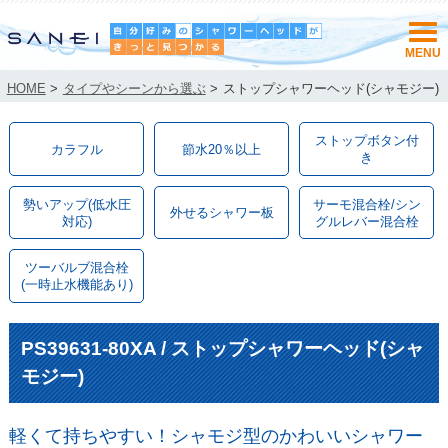
HOME
>
タイプやシーンから選ぶ
>
ストップシャワーヘッド(シャモジー)
ストップボタン付
カラフル
節水20％以上
き
勢いアップ(低水圧
サーモ混合栓/シン
外せるシャワー板
対応)
グルレバー混合栓
ツーバルブ混合栓
(一時止水機能あり)
PS39631-80XA / ストップシャワーヘッド(シャ
モジー)
軽くて持ちやすい！シャモジ型のかわいいシャワー