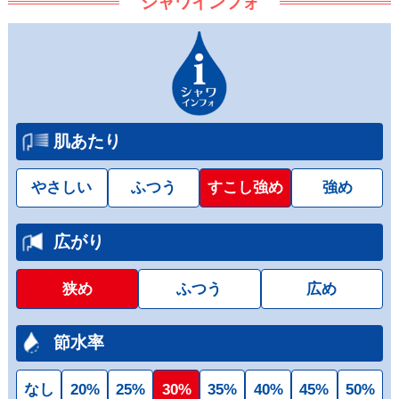
シャワインフォ
肌あたり
やさしい
ふつう
すこし強め
強め
広がり
狭め
ふつう
広め
節水率
なし
20%
25%
30%
35%
40%
45%
50%