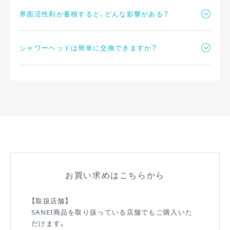
界面活性剤が蓄積すると、どんな影響がある？
シャワーヘッドは簡単に交換できますか？
シャンプーの主原料「界面活性剤」は日々のすすぎ洗いが
不足すると髪に蓄積します。その影響でコンディショナー
の定着を阻害したり、フケや地肌のかゆみの原因になって
しまうことがあります。
はい。シャワーヘッドは手でくるくると回すだけではずせ
るので、工具不要で簡単に交換できます。交換MOVIEや対
応メーカーなど、くわしくは
こちら
をご覧ください。
※ほとんどのシャワーヘッドは取外し可能ですが、一部取
り外しができないメーカーがあります。
お買い求めはこちらから
【取扱店舗】
SANEI商品を取り扱っている店舗でもご購入いた
だけます。